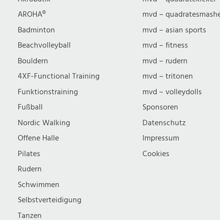
u
AROHA®
mvd – quadratesmash
Badminton
mvd – asian sports
c
Beachvolleyball
mvd – fitness
Bouldern
mvd – rudern
h
4XF-Functional Training
mvd – tritonen
Funktionstraining
mvd – volleydolls
e
Fußball
Sponsoren
Nordic Walking
Datenschutz
u
Offene Halle
Impressum
n
Pilates
Cookies
Rudern
d
Schwimmen
Selbstverteidigung
Tanzen