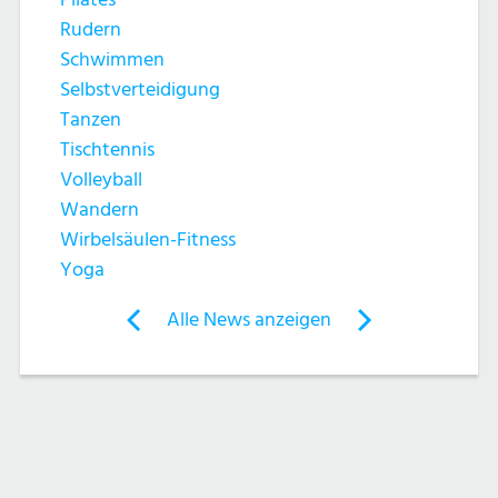
h
t
Rudern
e
e
Schwimmen
Selbstverteidigung
u
n
Tanzen
n
Tischtennis
-
Volleyball
d
N
Wandern
Wirbelsäulen-Fitness
A
a
Yoga
n
v
Post
Alle News anzeigen
previous
newst
navigation
s
i
News:
News:
g
Tischtennis
Rudern
i
a
c