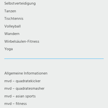
g
Selbstverteidigung
a
Tanzen
Tischtennis
t
Volleyball
i
Wandern
Wirbelsäulen-Fitness
o
Yoga
n
Allgemeine Informationen
mvd – quadratekicker
mvd – quadratesmasher
mvd – asian sports
mvd – fitness