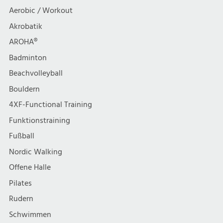
t
h
Aerobic / Workout
i
Akrobatik
t
AROHA®
o
e
Badminton
n
Beachvolleyball
n
Bouldern
,
4XF-Functional Training
Funktionstraining
N
Fußball
a
Nordic Walking
Offene Halle
v
Pilates
i
Rudern
Schwimmen