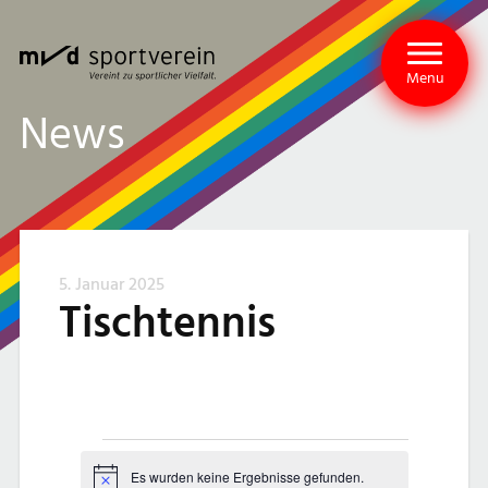
Menu
News
5. Januar 2025
Tischtennis
V
Es wurden keine Ergebnisse gefunden.
Hinweis