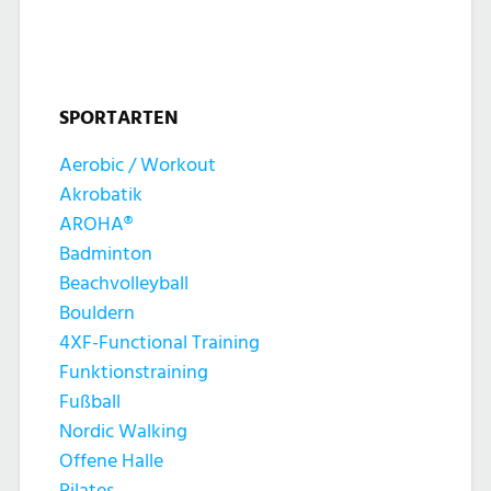
t
t
n
u
u
g
n
SPORTARTEN
n
e
g
Aerobic / Workout
g
n
Akrobatik
A
e
AROHA®
n
Badminton
n
Beachvolleyball
s
Bouldern
S
4XF-Functional Training
i
Funktionstraining
u
c
Fußball
c
Nordic Walking
h
Offene Halle
Pilates