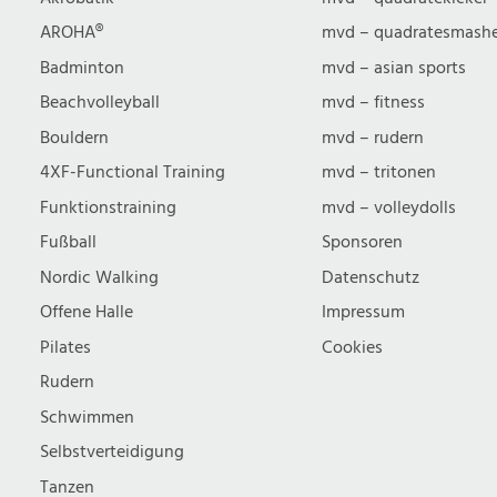
u
AROHA®
mvd – quadratesmash
Badminton
mvd – asian sports
c
Beachvolleyball
mvd – fitness
Bouldern
mvd – rudern
h
4XF-Functional Training
mvd – tritonen
Funktionstraining
mvd – volleydolls
e
Fußball
Sponsoren
Nordic Walking
Datenschutz
u
Offene Halle
Impressum
n
Pilates
Cookies
Rudern
d
Schwimmen
Selbstverteidigung
Tanzen