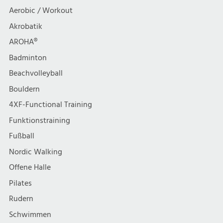
t
h
Aerobic / Workout
i
Akrobatik
t
AROHA®
o
e
Badminton
n
Beachvolleyball
n
Bouldern
,
4XF-Functional Training
Funktionstraining
N
Fußball
a
Nordic Walking
Offene Halle
v
Pilates
i
Rudern
Schwimmen