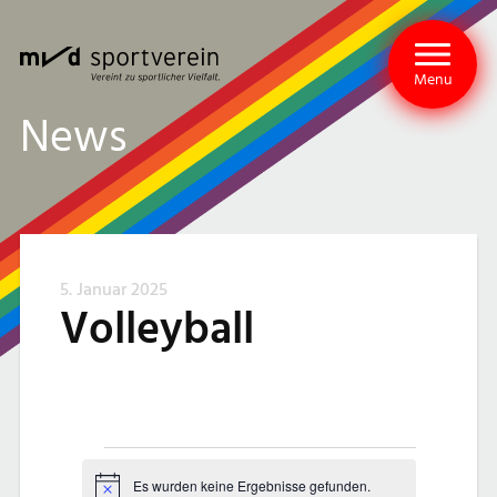
Menu
News
5. Januar 2025
Volleyball
V
Es wurden keine Ergebnisse gefunden.
Hinweis