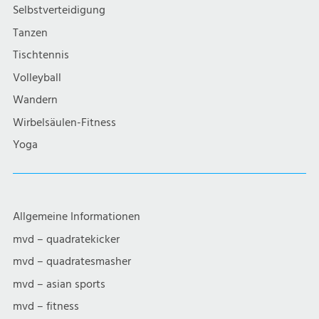
g
Selbstverteidigung
a
Tanzen
Tischtennis
t
Volleyball
i
Wandern
Wirbelsäulen-Fitness
o
Yoga
n
Allgemeine Informationen
mvd – quadratekicker
mvd – quadratesmasher
mvd – asian sports
mvd – fitness