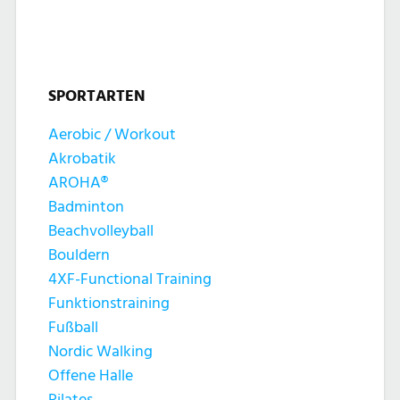
t
t
n
u
u
g
n
SPORTARTEN
n
e
g
Aerobic / Workout
g
n
Akrobatik
A
e
AROHA®
n
Badminton
n
Beachvolleyball
s
Bouldern
S
4XF-Functional Training
i
Funktionstraining
u
c
Fußball
c
Nordic Walking
h
Offene Halle
Pilates