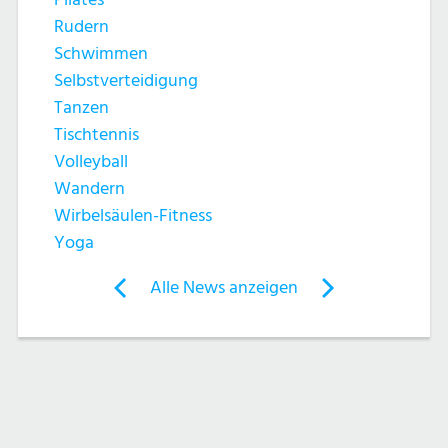
h
t
Rudern
e
e
Schwimmen
Selbstverteidigung
u
n
Tanzen
n
Tischtennis
-
Volleyball
d
N
Wandern
Wirbelsäulen-Fitness
A
a
Yoga
n
v
Post
Alle News anzeigen
previous
newst
navigation
s
i
News:
News:
g
Fußball
Yoga
i
classic
a
c