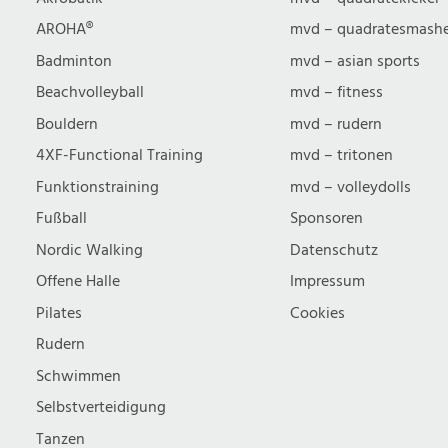
u
AROHA®
mvd – quadratesmash
Badminton
mvd – asian sports
c
Beachvolleyball
mvd – fitness
Bouldern
mvd – rudern
h
4XF-Functional Training
mvd – tritonen
Funktionstraining
mvd – volleydolls
e
Fußball
Sponsoren
Nordic Walking
Datenschutz
u
Offene Halle
Impressum
n
Pilates
Cookies
Rudern
d
Schwimmen
Selbstverteidigung
Tanzen