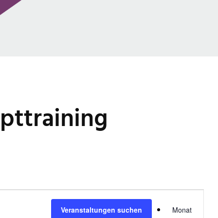
pttraining
V
Veranstaltungen suchen
Monat