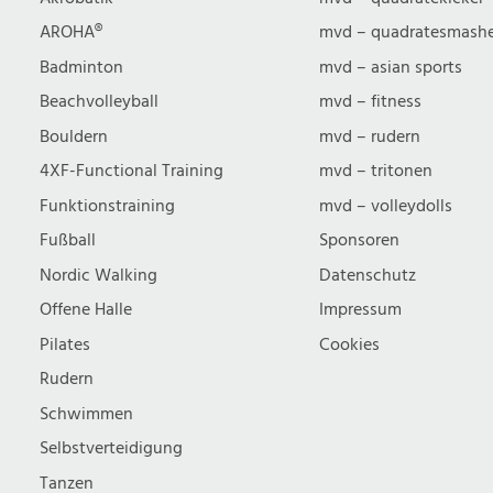
u
AROHA®
mvd – quadratesmash
Badminton
mvd – asian sports
c
Beachvolleyball
mvd – fitness
Bouldern
mvd – rudern
h
4XF-Functional Training
mvd – tritonen
Funktionstraining
mvd – volleydolls
e
Fußball
Sponsoren
Nordic Walking
Datenschutz
u
Offene Halle
Impressum
n
Pilates
Cookies
Rudern
d
Schwimmen
Selbstverteidigung
Tanzen