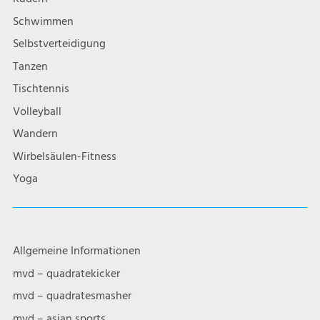
i
Schwimmen
g
Selbstverteidigung
a
Tanzen
Tischtennis
t
Volleyball
i
Wandern
Wirbelsäulen-Fitness
o
Yoga
n
Allgemeine Informationen
mvd – quadratekicker
mvd – quadratesmasher
mvd – asian sports