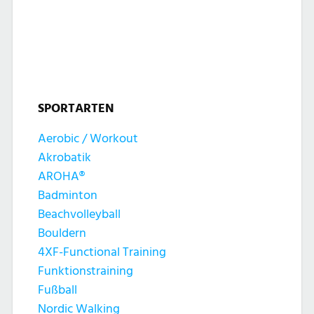
l
l
u
t
t
n
u
u
g
n
SPORTARTEN
n
e
g
Aerobic / Workout
g
n
Akrobatik
A
e
AROHA®
n
Badminton
n
Beachvolleyball
s
Bouldern
S
4XF-Functional Training
i
Funktionstraining
u
c
Fußball
Nordic Walking