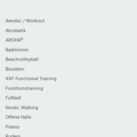
a
c
Circle
HNF24
HNF24
t
h
Aerobic / Workout
i
Akrobatik
t
AROHA®
o
e
Badminton
n
Beachvolleyball
n
Bouldern
,
4XF-Functional Training
Funktionstraining
N
Fußball
a
Nordic Walking
Offene Halle
v
Pilates
Rudern