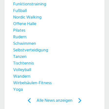
Funktionstraining
Fußball
Nordic Walking
Offene Halle
Pilates
Rudern
Schwimmen
Selbstverteidigung
Tanzen
Tischtennis
Volleyball
Wandern
Wirbelsäulen-Fitness
Yoga
Post
Alle News anzeigen
previous
newst
navigation