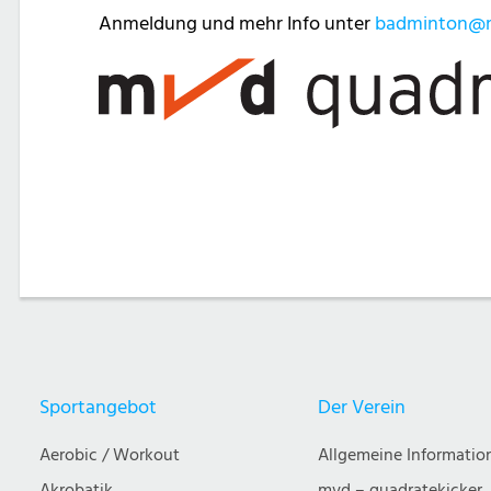
Anmeldung und mehr Info unter
badminton@
Post
navigation
Sportangebot
Der Verein
Aerobic / Workout
Allgemeine Informatio
Akrobatik
mvd – quadratekicker