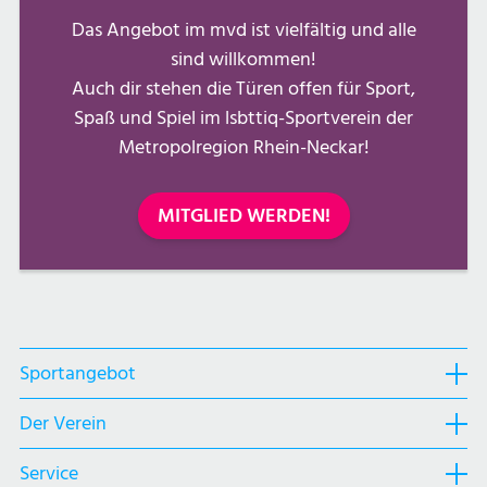
Das Angebot im mvd ist vielfältig und alle
sind willkommen!
Auch dir stehen die Türen offen für Sport,
Spaß und Spiel im lsbttiq-Sportverein der
Metropolregion Rhein-Neckar!
MITGLIED WERDEN!
Sportangebot
Sportangebot
Navigation
Der Verein
Der
öffnen,
Verein
Service
dann
Service