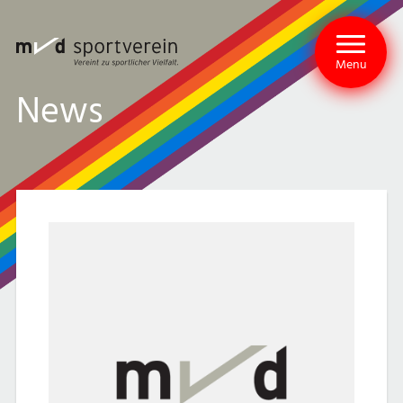
Menu
News