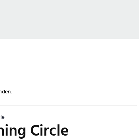
nden.
cle
ning Circle