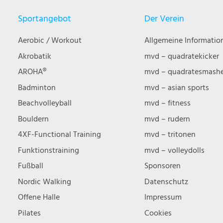
Sportangebot
Der Verein
Aerobic / Workout
Allgemeine Informatio
Akrobatik
mvd – quadratekicker
AROHA®
mvd – quadratesmash
Badminton
mvd – asian sports
Beachvolleyball
mvd – fitness
Bouldern
mvd – rudern
4XF-Functional Training
mvd – tritonen
Funktionstraining
mvd – volleydolls
Fußball
Sponsoren
Nordic Walking
Datenschutz
Offene Halle
Impressum
Pilates
Cookies