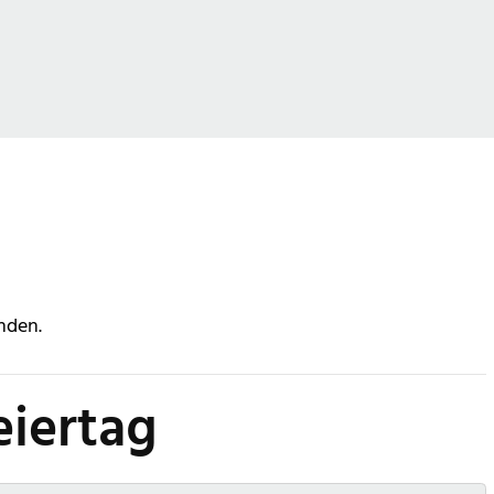
nden.
eiertag