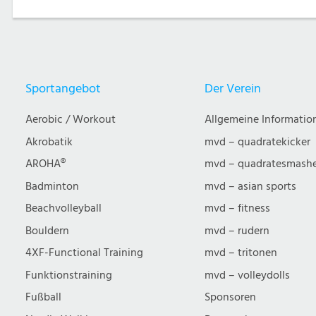
Sportangebot
Der Verein
Aerobic / Workout
Allgemeine Informatio
Akrobatik
mvd – quadratekicker
AROHA®
mvd – quadratesmash
Badminton
mvd – asian sports
Beachvolleyball
mvd – fitness
Bouldern
mvd – rudern
4XF-Functional Training
mvd – tritonen
Funktionstraining
mvd – volleydolls
Fußball
Sponsoren