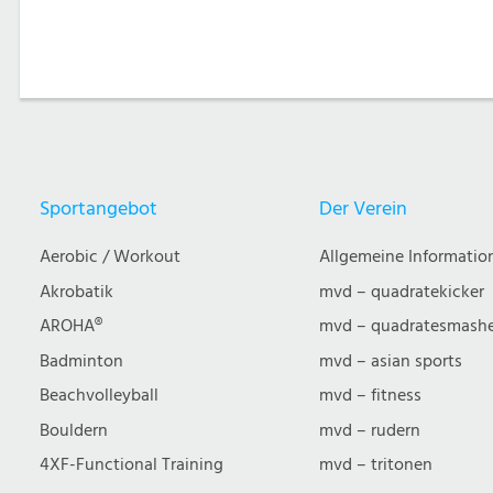
Sportangebot
Der Verein
Aerobic / Workout
Allgemeine Informatio
Akrobatik
mvd – quadratekicker
AROHA®
mvd – quadratesmash
Badminton
mvd – asian sports
Beachvolleyball
mvd – fitness
Bouldern
mvd – rudern
4XF-Functional Training
mvd – tritonen