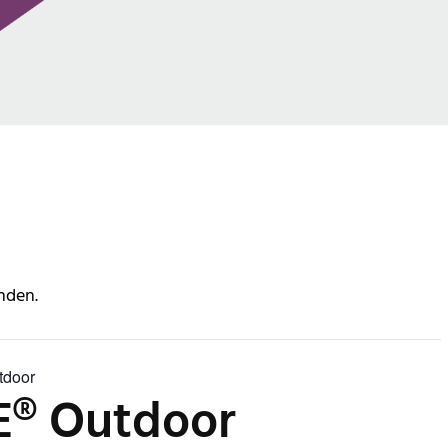
nden.
door
® Outdoor