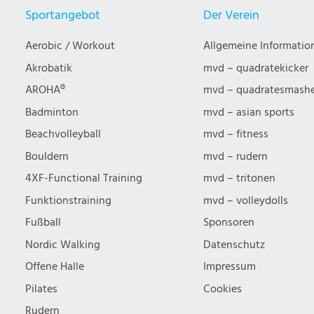
Sportangebot
Der Verein
Aerobic / Workout
Allgemeine Informatio
Akrobatik
mvd – quadratekicker
AROHA®
mvd – quadratesmash
Badminton
mvd – asian sports
Beachvolleyball
mvd – fitness
Bouldern
mvd – rudern
4XF-Functional Training
mvd – tritonen
Funktionstraining
mvd – volleydolls
Fußball
Sponsoren
Nordic Walking
Datenschutz
Offene Halle
Impressum
Pilates
Cookies
Rudern