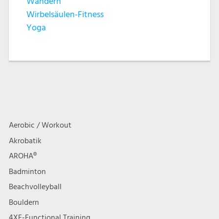
Wandern
Wirbelsäulen-Fitness
Yoga
Aerobic / Workout
Akrobatik
AROHA®
Badminton
Beachvolleyball
Bouldern
4XF-Functional Training