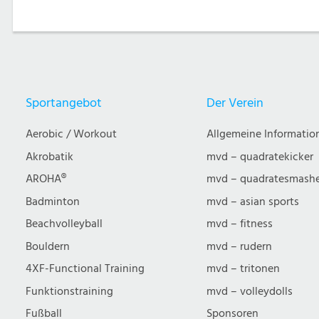
Sportangebot
Der Verein
Aerobic / Workout
Allgemeine Informatio
Akrobatik
mvd – quadratekicker
AROHA®
mvd – quadratesmash
Badminton
mvd – asian sports
Beachvolleyball
mvd – fitness
Bouldern
mvd – rudern
4XF-Functional Training
mvd – tritonen
Funktionstraining
mvd – volleydolls
Fußball
Sponsoren