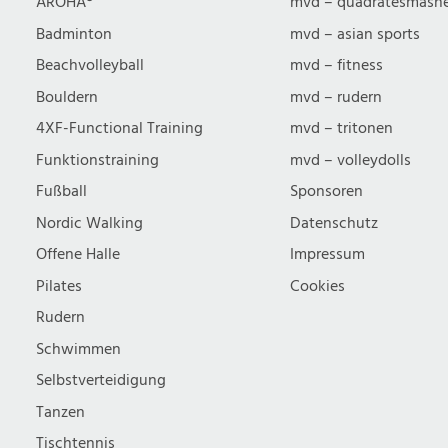
AROHA®
mvd – quadratesmash
Badminton
mvd – asian sports
Beachvolleyball
mvd – fitness
Bouldern
mvd – rudern
4XF-Functional Training
mvd – tritonen
Funktionstraining
mvd – volleydolls
Fußball
Sponsoren
Nordic Walking
Datenschutz
Offene Halle
Impressum
Pilates
Cookies
Rudern
Schwimmen
Selbstverteidigung
Tanzen
Tischtennis