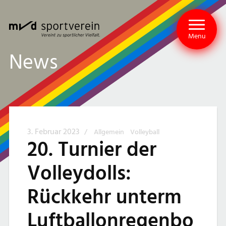
Menu
News
3. Februar 2023
/
Allgemein
Volleyball
20. Turnier der
Volleydolls:
Rückkehr unterm
Luftballonregenbo