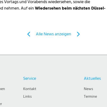
es Vortags und Vorabends wiedersehen, sowie die
ied nehmen. Auf ein
Wiedersehen beim nächsten Düssel-
Alle News anzeigen
previous
newst
News:
News:
MVD
Bericht
–
Volleydolls
Frühjahrswanderung
1.Ligaspieltag
’13
2013
Service
Aktuelles
nen
Kontakt
News
Links
Termine
er