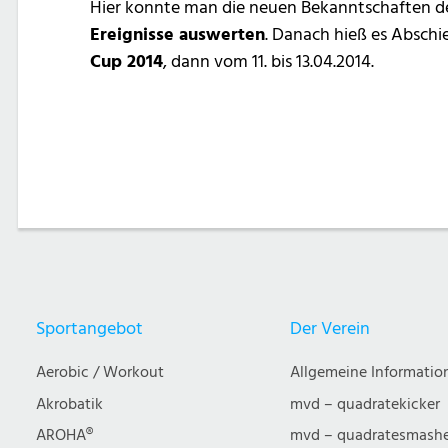
Hier konnte man die neuen Bekanntschaften d
Ereignisse auswerten
. Danach hieß es Absch
Cup 2014
, dann vom 11. bis 13.04.2014.
Post
navigation
Sportangebot
Der Verein
Aerobic / Workout
Allgemeine Informatio
Akrobatik
mvd – quadratekicker
AROHA®
mvd – quadratesmash