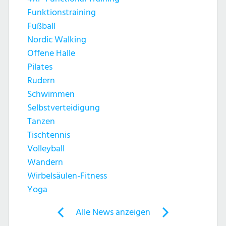
Funktionstraining
Fußball
Nordic Walking
Offene Halle
Pilates
Rudern
Schwimmen
Selbstverteidigung
Tanzen
Tischtennis
Volleyball
Wandern
Wirbelsäulen-Fitness
Yoga
Post
Alle News anzeigen
previous
newst
navigation