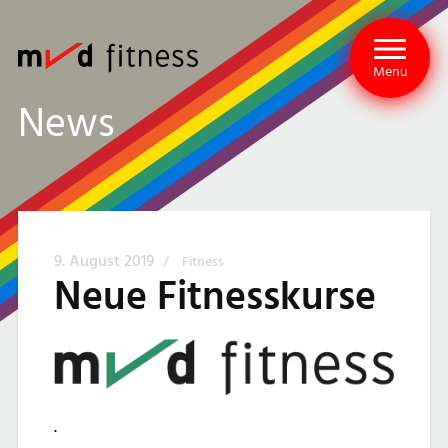
Menu
News
9. August 2019
/
Fitness
Neue Fitnesskurse
.