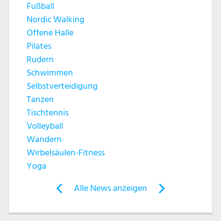
u
c
Fußball
c
Nordic Walking
h
Offene Halle
h
Pilates
t
Rudern
e
e
Schwimmen
Selbstverteidigung
u
n
Tanzen
n
Tischtennis
-
Volleyball
d
N
Wandern
Wirbelsäulen-Fitness
A
a
Yoga
n
v
Post
Alle News anzeigen
previous
newst
navigation
s
i
News:
News: