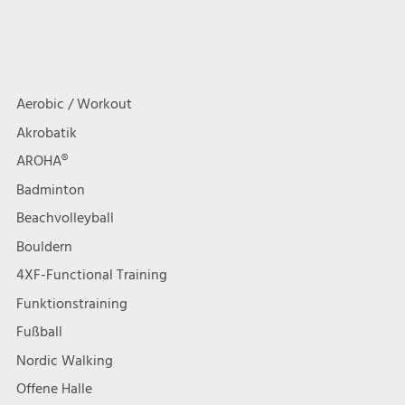
g
Functional
Tischtennis
i
Training
a
c
Circle
t
h
Aerobic / Workout
i
Akrobatik
t
AROHA®
o
e
Badminton
n
Beachvolleyball
n
Bouldern
,
4XF-Functional Training
Funktionstraining
N
Fußball
a
Nordic Walking
Offene Halle