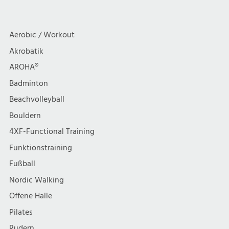
a
c
Tröndle
Sportcenter
t
h
Aerobic / Workout
i
Akrobatik
t
AROHA®
o
e
Badminton
n
Beachvolleyball
n
Bouldern
,
4XF-Functional Training
Funktionstraining
N
Fußball
a
Nordic Walking
Offene Halle
v
Pilates
Rudern