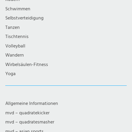
i
Schwimmen
g
Selbstverteidigung
a
Tanzen
Tischtennis
t
Volleyball
i
Wandern
Wirbelsäulen-Fitness
o
Yoga
n
Allgemeine Informationen
mvd – quadratekicker
mvd – quadratesmasher
mvd – asian sports