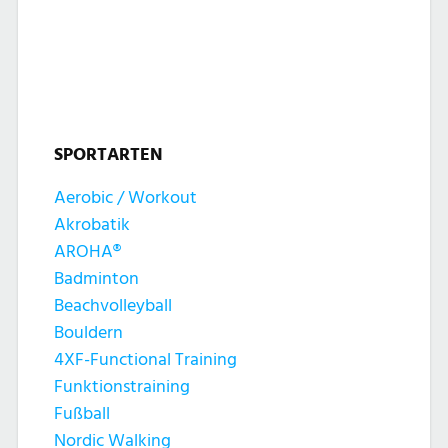
l
l
u
t
t
n
u
u
g
n
SPORTARTEN
n
e
g
Aerobic / Workout
g
n
Akrobatik
A
e
AROHA®
n
Badminton
n
Beachvolleyball
s
Bouldern
S
4XF-Functional Training
i
Funktionstraining
u
c
Fußball
Nordic Walking