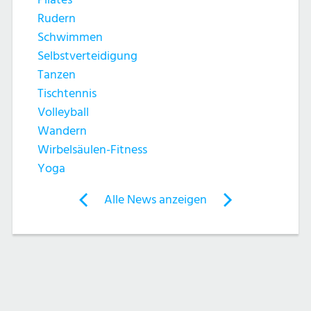
h
t
Rudern
e
e
Schwimmen
Selbstverteidigung
u
n
Tanzen
n
Tischtennis
-
Volleyball
d
N
Wandern
Wirbelsäulen-Fitness
A
a
Yoga
n
v
Post
Alle News anzeigen
previous
newst
navigation
s
i
News:
News:
g
rundumFIT
Schwimmen
i
HNF24
–
a
c
Herschelbad