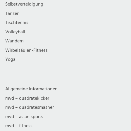
g
Selbstverteidigung
a
Tanzen
Tischtennis
t
Volleyball
i
Wandern
Wirbelsäulen-Fitness
o
Yoga
n
Allgemeine Informationen
mvd – quadratekicker
mvd – quadratesmasher
mvd – asian sports
mvd – fitness