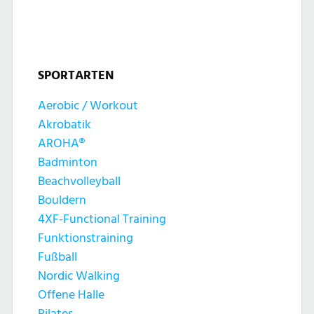
t
t
n
u
u
g
n
SPORTARTEN
n
e
g
Aerobic / Workout
g
n
Akrobatik
A
e
AROHA®
n
Badminton
n
Beachvolleyball
s
Bouldern
S
4XF-Functional Training
i
Funktionstraining
u
c
Fußball
c
Nordic Walking
h
Offene Halle
Pilates