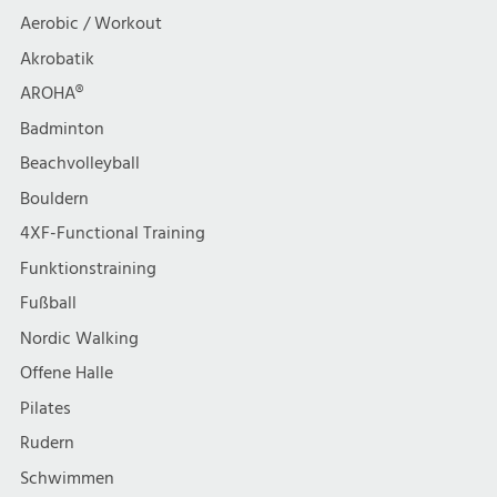
t
h
Aerobic / Workout
i
Akrobatik
t
AROHA®
o
e
Badminton
n
Beachvolleyball
n
Bouldern
,
4XF-Functional Training
Funktionstraining
N
Fußball
a
Nordic Walking
Offene Halle
v
Pilates
i
Rudern
Schwimmen