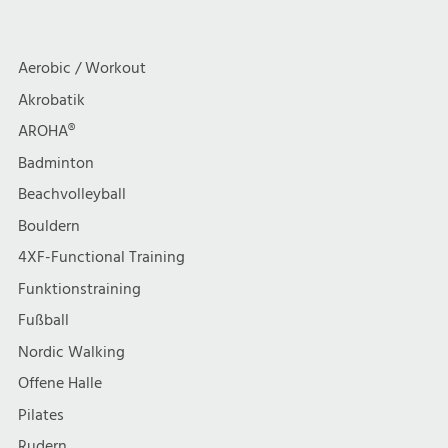
a
c
t
h
Aerobic / Workout
i
Akrobatik
t
AROHA®
o
e
Badminton
n
Beachvolleyball
n
Bouldern
,
4XF-Functional Training
Funktionstraining
N
Fußball
a
Nordic Walking
Offene Halle
v
Pilates
Rudern