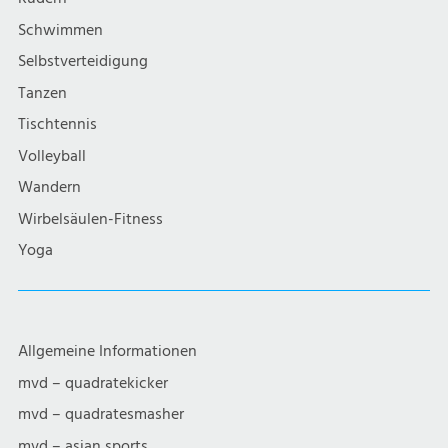
i
Schwimmen
g
Selbstverteidigung
a
Tanzen
Tischtennis
t
Volleyball
i
Wandern
Wirbelsäulen-Fitness
o
Yoga
n
Allgemeine Informationen
mvd – quadratekicker
mvd – quadratesmasher
mvd – asian sports