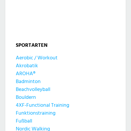
l
l
u
t
t
n
u
u
g
n
SPORTARTEN
n
e
g
Aerobic / Workout
g
n
Akrobatik
A
e
AROHA®
n
Badminton
n
Beachvolleyball
s
Bouldern
S
4XF-Functional Training
i
Funktionstraining
u
c
Fußball
Nordic Walking