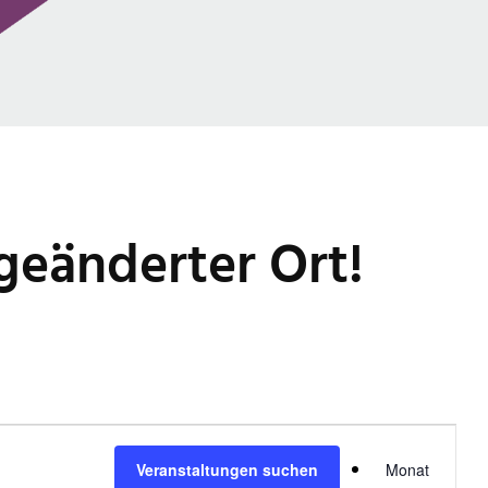
geänderter Ort!
V
Veranstaltungen suchen
Monat