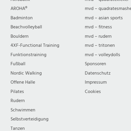
u
AROHA®
mvd – quadratesmash
Badminton
mvd – asian sports
c
Beachvolleyball
mvd – fitness
Bouldern
mvd – rudern
h
4XF-Functional Training
mvd – tritonen
Funktionstraining
mvd – volleydolls
e
Fußball
Sponsoren
Nordic Walking
Datenschutz
u
Offene Halle
Impressum
n
Pilates
Cookies
Rudern
d
Schwimmen
Selbstverteidigung
Tanzen