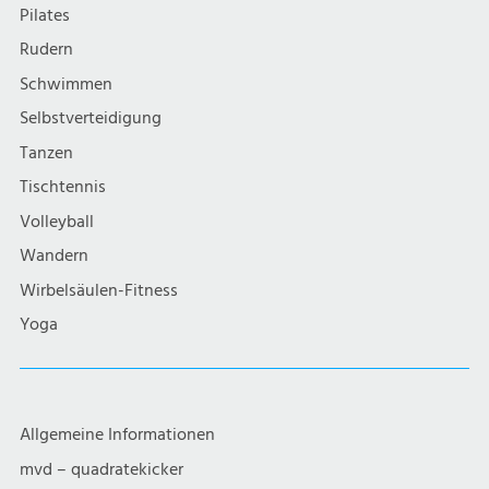
v
Pilates
i
Rudern
Schwimmen
g
Selbstverteidigung
a
Tanzen
Tischtennis
t
Volleyball
i
Wandern
Wirbelsäulen-Fitness
o
Yoga
n
Allgemeine Informationen
mvd – quadratekicker