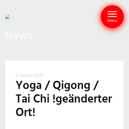
Menu
News
5. Januar 2025
Yoga / Qigong /
Tai Chi !geänderter
Ort!