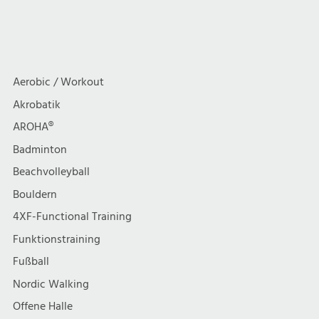
g
Yoga
Yoga
i
/
/
a
c
Qigong
Qigong
/
!geänderter
t
h
Aerobic / Workout
Tai
Ort!
i
Chi
Akrobatik
t
AROHA®
o
e
Badminton
n
Beachvolleyball
n
Bouldern
,
4XF-Functional Training
Funktionstraining
N
Fußball
a
Nordic Walking
Offene Halle