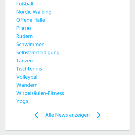
u
c
Fußball
c
Nordic Walking
h
Offene Halle
h
Pilates
t
Rudern
e
e
Schwimmen
Selbstverteidigung
u
n
Tanzen
n
Tischtennis
-
Volleyball
d
N
Wandern
Wirbelsäulen-Fitness
A
a
Yoga
n
v
Post
Alle News anzeigen
previous
newst
navigation
s
i
News:
News: