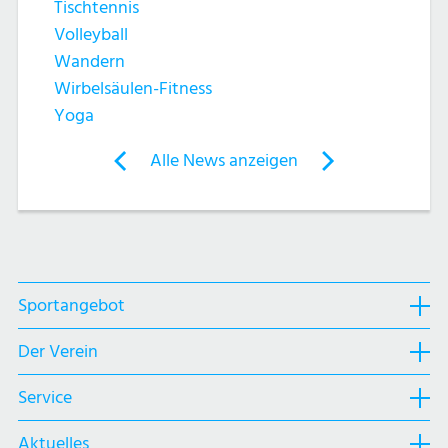
Tischtennis
Volleyball
Wandern
Wirbelsäulen-Fitness
Yoga
Post
Alle News anzeigen
previous
newst
navigation
News:
News:
Radtour
Oswaldo
mit
ist
Peach
Mr.
Sportangebot
Sportangebot
aus
Beach
Navigation
Haifa
2016
Der Verein
Der
öffnen,
Verein
Service
dann
Service
Navigation
klicken
Navigation
Aktuelles
öffnen,