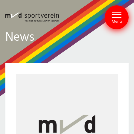
Menu
News