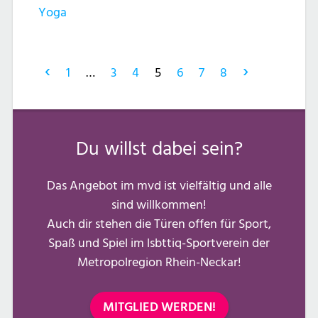
Yoga
‹
›
1
…
3
4
5
6
7
8
Du willst dabei sein?
Das Angebot im mvd ist vielfältig und alle
sind willkommen!
Auch dir stehen die Türen offen für Sport,
Spaß und Spiel im lsbttiq-Sportverein der
Metropolregion Rhein-Neckar!
MITGLIED WERDEN!