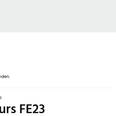
nden.
3
urs FE23