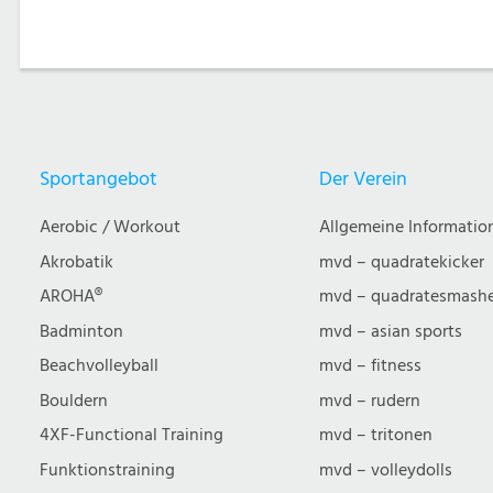
Sportangebot
Der Verein
Aerobic / Workout
Allgemeine Informatio
Akrobatik
mvd – quadratekicker
AROHA®
mvd – quadratesmash
Badminton
mvd – asian sports
Beachvolleyball
mvd – fitness
Bouldern
mvd – rudern
4XF-Functional Training
mvd – tritonen
Funktionstraining
mvd – volleydolls