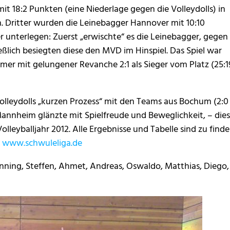
t 18:2 Punkten (eine Niederlage gegen die Volleydolls) in
. Dritter wurden die Leinebagger Hannover mit 10:10
r unterlegen: Zuerst „erwischte“ es die Leinebagger, gegen
ßlich besiegten diese den MVD im Hinspiel. Das Spiel war
er mit gelungener Revanche 2:1 als Sieger vom Platz (25:1
olleydolls „kurzen Prozess“ mit den Teams aus Bochum (2:0
). Mannheim glänzte mit Spielfreude und Beweglichkeit, – dies
Volleyballjahr 2012. Alle Ergebnisse und Tabelle sind zu find
:
www.schwuleliga.de
enning, Steffen, Ahmet, Andreas, Oswaldo, Matthias, Diego,