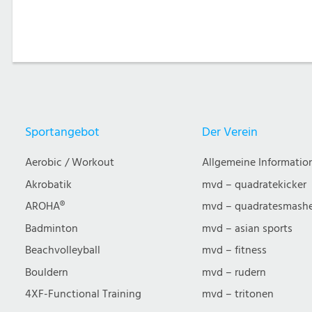
Post
navigation
Sportangebot
Der Verein
Aerobic / Workout
Allgemeine Informatio
Akrobatik
mvd – quadratekicker
AROHA®
mvd – quadratesmash
Badminton
mvd – asian sports
Beachvolleyball
mvd – fitness
Bouldern
mvd – rudern
4XF-Functional Training
mvd – tritonen