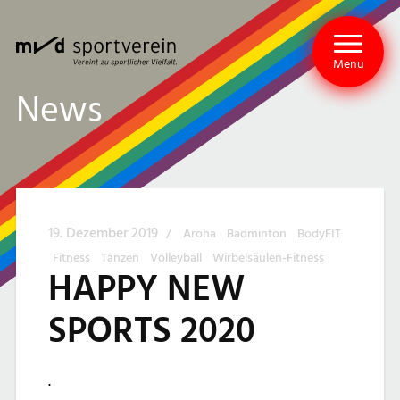
Menu
News
19. Dezember 2019
/
Aroha
Badminton
BodyFIT
Fitness
Tanzen
Volleyball
Wirbelsäulen-Fitness
HAPPY NEW
SPORTS 2020
.