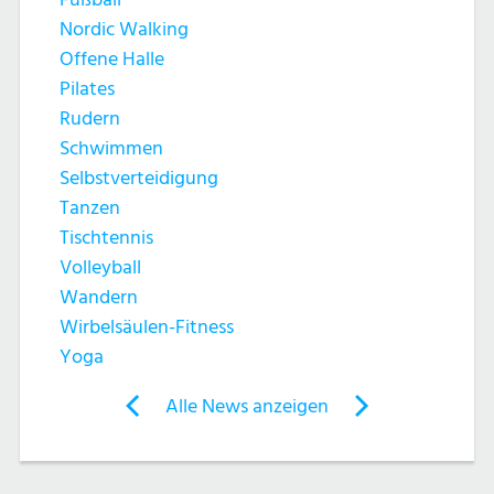
Nordic Walking
Offene Halle
Pilates
Rudern
Schwimmen
Selbstverteidigung
Tanzen
Tischtennis
Volleyball
Wandern
Wirbelsäulen-Fitness
Yoga
Post
Alle News anzeigen
previous
newst
navigation
News:
News:
Erstes
Nachruf